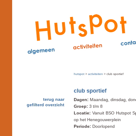
hutspot
>
activiteiten
> club sportief
club sportief
terug naar
Dagen:
Maandag, dinsdag, dond
gefilterd overzicht
Groep:
3 t/m 8
Locatie:
Vanuit BSO Hutspot Spor
op het Henegouwerplein
Periode:
Doorlopend